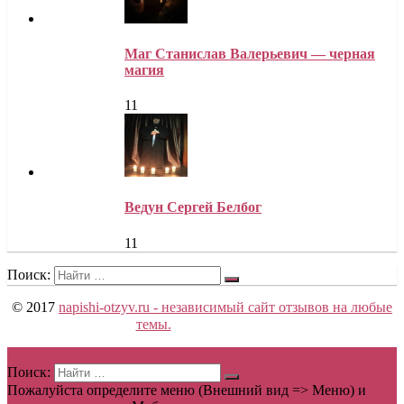
Маг Станислав Валерьевич — черная
магия
11
Ведун Сергей Белбог
11
Поиск:
© 2017
napishi-otzyv.ru - независимый сайт отзывов на любые
темы.
Меню
Поиск:
Пожалуйста определите меню (Внешний вид => Меню) и