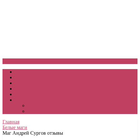
Меню
Главная
Добавьте свой отзыв
Интернет-магазины
Банки
Стоматология
Маги и колдуны
Ведьмы и гадалки
Белые маги
Главная
Белые маги
Маг Андрей Сургов отзывы