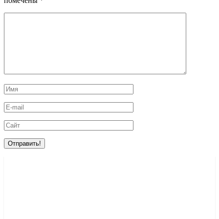
помечены
*